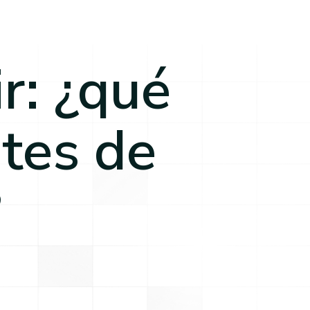
r: ¿qué
ntes de
?