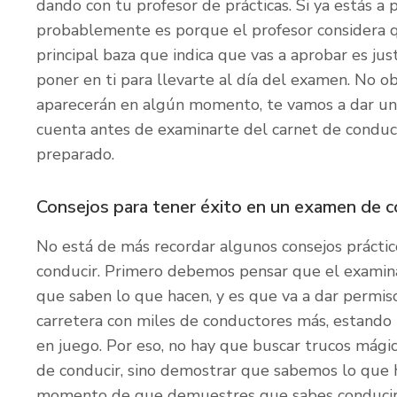
dando con tu profesor de prácticas. Si ya estás a
probablemente es porque el profesor considera q
principal baza que indica que vas a aprobar es jus
poner en ti para llevarte al día del examen. No o
aparecerán en algún momento, te vamos a dar un
cuenta antes de examinarte del carnet de conducir
preparado.
Consejos para tener éxito en un examen de co
No está de más recordar algunos consejos práctic
conducir. Primero debemos pensar que el exami
que saben lo que hacen, y es que va a dar permis
carretera con miles de conductores más, estando l
en juego. Por eso, no hay que buscar trucos mágic
de conducir, sino demostrar que sabemos lo que h
momento de que demuestres que sabes conducir