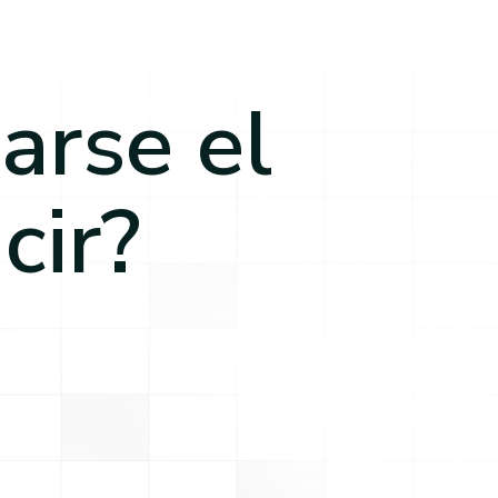
arse el
cir?