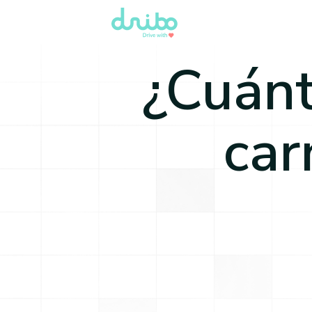
¿Cuánt
car