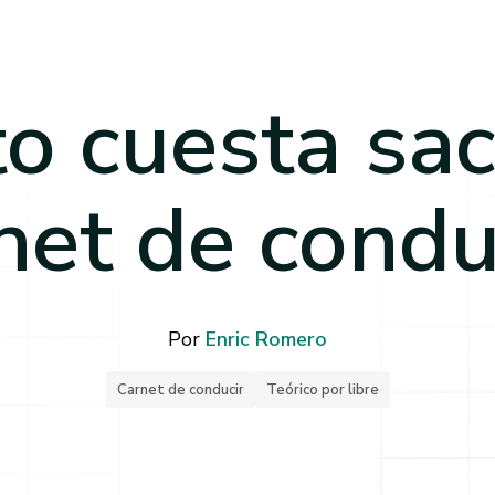
o cuesta sac
net de condu
Por
Enric Romero
Carnet de conducir
Teórico por libre