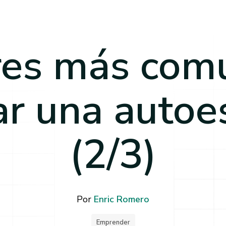
res más com
r una autoe
(2/3)
Por
Enric Romero
Emprender