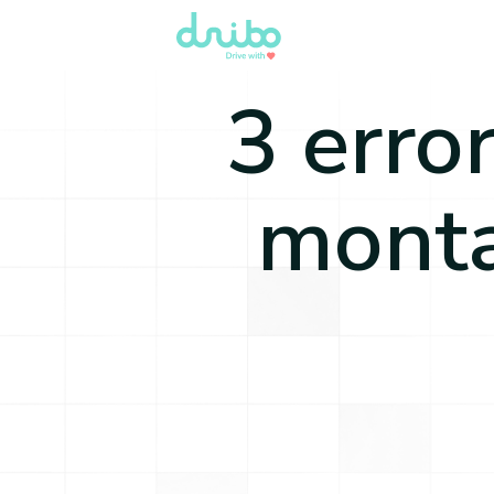
3 erro
monta