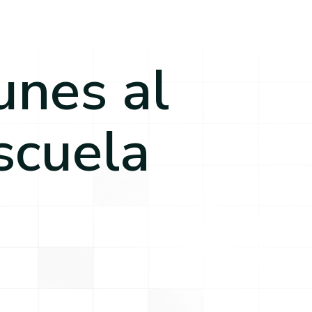
unes al
scuela