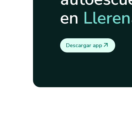
en
Lleren
arrow_outward
Descargar app