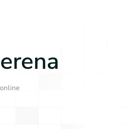
lerena
 online