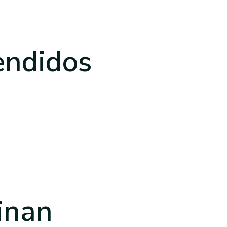
endidos
inan