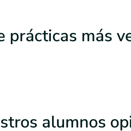
e prácticas
más v
stros alumnos op