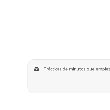
directions_car
Prácticas de minutos que empiez