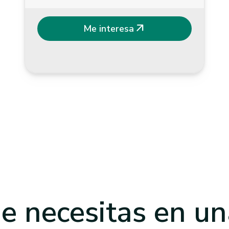
arrow_outward
Me interesa
e necesitas
en un