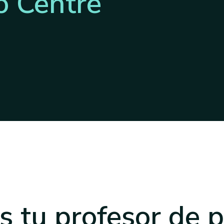
ó Centre
s tu profesor
de p