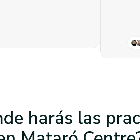
de harás las prac
en Mataró Centre