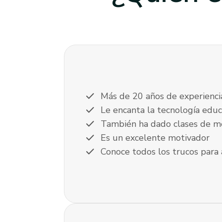
check
Más de 20 años de experienci
check
Le encanta la tecnología educ
check
También ha dado clases de m
check
Es un excelente motivador
check
Conoce todos los trucos para