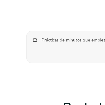
directions_car
Prácticas de minutos que empiez