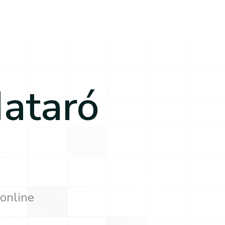
ataró
 online