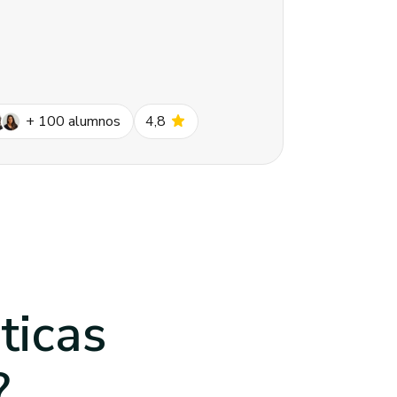
star
+
100
alumnos
4,8
ticas
?