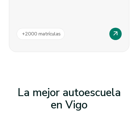
arrow_outward
+
2000
matrículas
La mejor autoescuela
en
Vigo