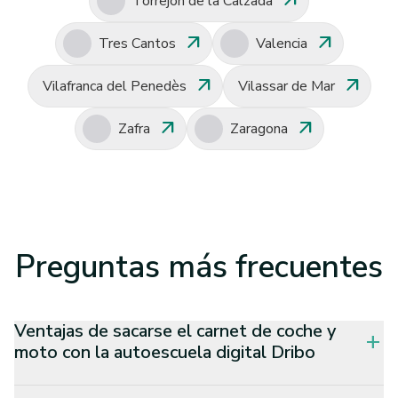
arrow_outward
Torrejón de la Calzada
arrow_outward
arrow_outward
Tres Cantos
Valencia
arrow_outward
arrow_outward
Vilafranca del Penedès
Vilassar de Mar
arrow_outward
arrow_outward
Zafra
Zaragona
Preguntas
más frecuentes
Ventajas de sacarse el carnet de coche y
add
moto con la autoescuela digital Dribo