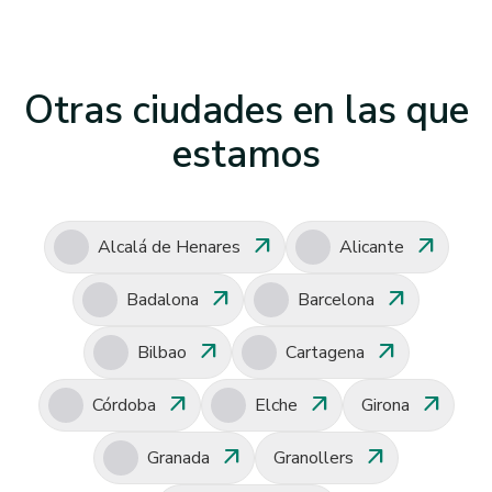
Otras ciudades en las que
estamos
arrow_outward
arrow_outward
Alcalá de Henares
Alicante
arrow_outward
arrow_outward
Badalona
Barcelona
arrow_outward
arrow_outward
Bilbao
Cartagena
arrow_outward
arrow_outward
arrow_outward
Córdoba
Elche
Girona
arrow_outward
arrow_outward
Granada
Granollers