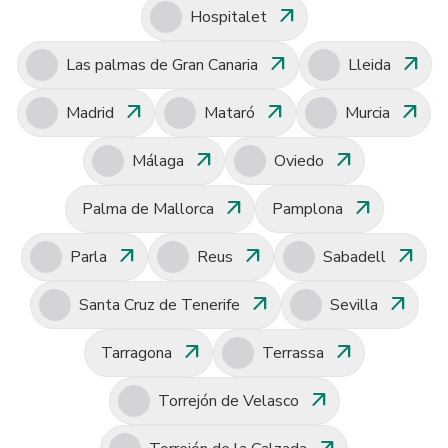
arrow_outward
Hospitalet
arrow_outward
arrow_outward
Las palmas de Gran Canaria
Lleida
arrow_outward
arrow_outward
arrow_outward
Madrid
Mataró
Murcia
arrow_outward
arrow_outward
Málaga
Oviedo
arrow_outward
arrow_outward
Palma de Mallorca
Pamplona
arrow_outward
arrow_outward
arrow_outward
Parla
Reus
Sabadell
arrow_outward
arrow_outward
Santa Cruz de Tenerife
Sevilla
arrow_outward
arrow_outward
Tarragona
Terrassa
arrow_outward
Torrejón de Velasco