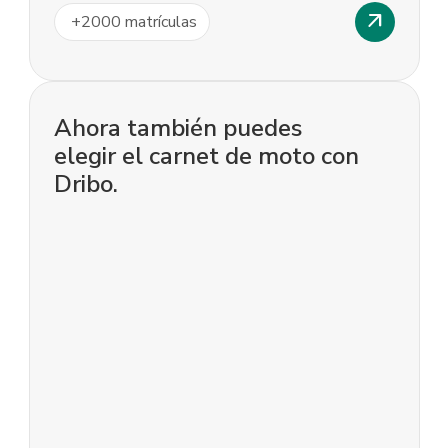
arrow_outward
+
2000
matrículas
Ahora también puedes
elegir el carnet de moto con
Dribo.