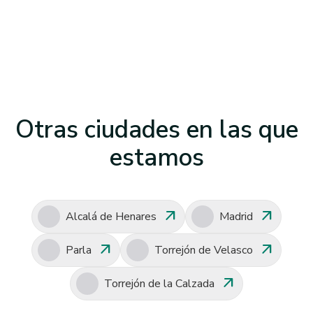
Otras ciudades en las que
estamos
arrow_outward
arrow_outward
Alcalá de Henares
Madrid
arrow_outward
arrow_outward
Parla
Torrejón de Velasco
arrow_outward
Torrejón de la Calzada