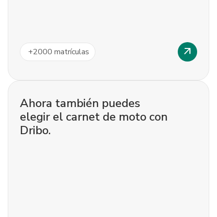
arrow_outward
+
2000
matrículas
Ahora también puedes
elegir el carnet de moto con
Dribo.