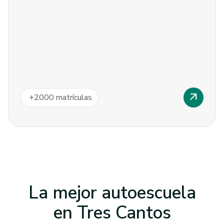
arrow_outward
+
2000
matrículas
La mejor autoescuela
en
Tres Cantos