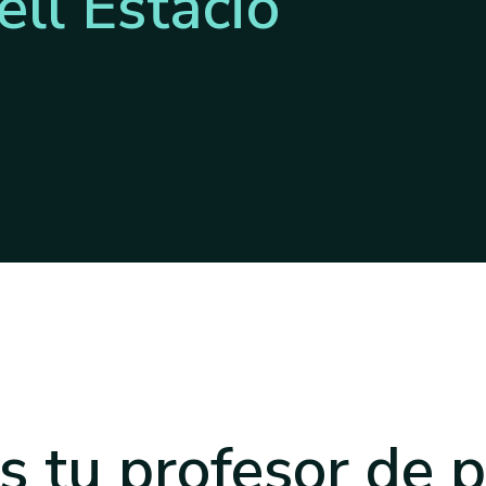
ll Estació
s tu profesor
de p