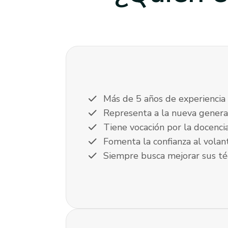
check
Más de 5 años de experiencia
check
Representa a la nueva genera
check
Tiene vocación por la docenci
check
Fomenta la confianza al volan
check
Siempre busca mejorar sus té