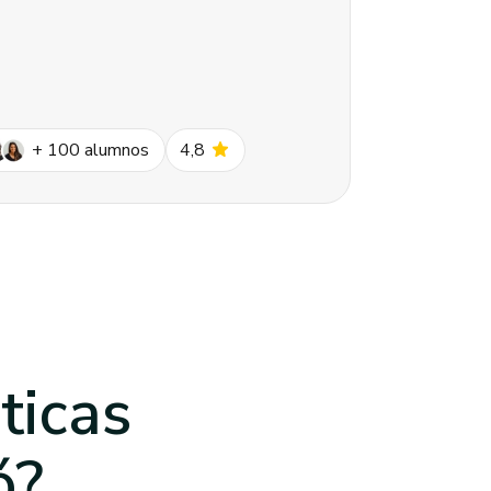
star
+
100
alumnos
4,8
ticas
ó
?