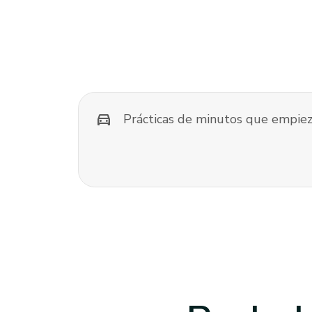
directions_car
Prácticas de minutos que empiez