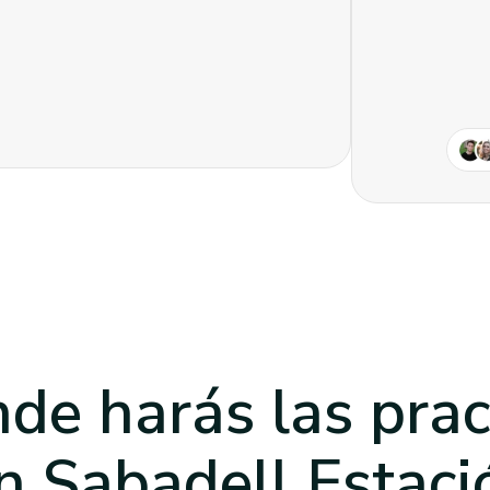
de harás las prac
n Sabadell Estaci