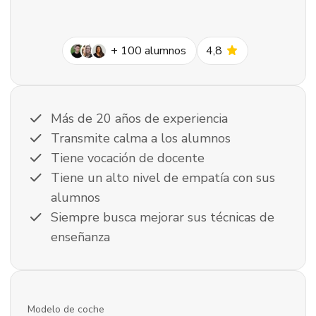
star
+
100
alumnos
4,8
check
Más de 20 años de experiencia
check
Transmite calma a los alumnos
check
Tiene vocación de docente
check
Tiene un alto nivel de empatía con sus
alumnos
check
Siempre busca mejorar sus técnicas de
enseñanza
Modelo de coche