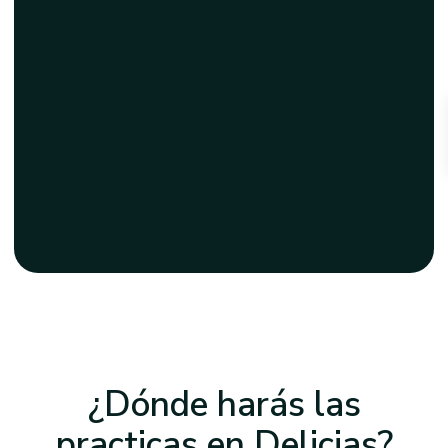
¿Dónde harás las
practicas
en Delicias
?