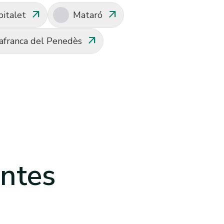
arrow_outward
arrow_outward
italet
Mataró
arrow_outward
lafranca del Penedès
ntes