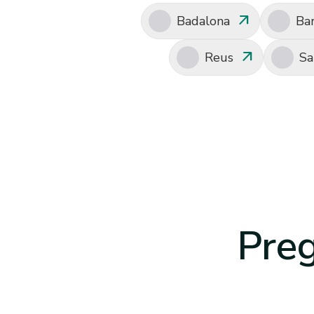
arrow_outward
Badalona
Ba
arrow_outward
Reus
Sa
Pre