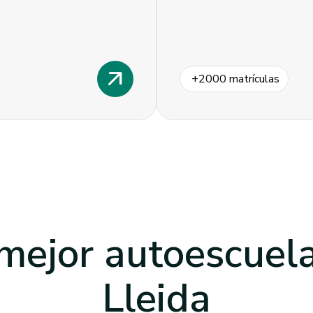
arrow_outward
+
2000
matrículas
mejor autoescuel
Lleida