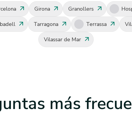
arrow_outward
arrow_outward
arrow_outward
rcelona
Girona
Granollers
Hosp
arrow_outward
arrow_outward
arrow_outward
badell
Tarragona
Terrassa
Vi
arrow_outward
Vilassar de Mar
guntas
más frecue