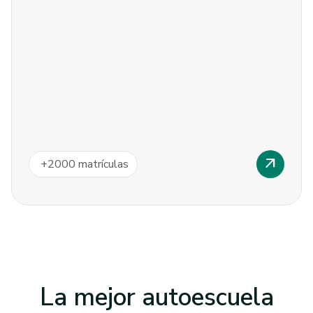
arrow_outward
+
2000
matrículas
La mejor autoescuela