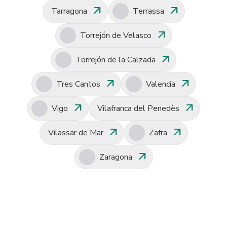
arrow_outward
arrow_outward
Tarragona
Terrassa
arrow_outward
Torrejón de Velasco
arrow_outward
Torrejón de la Calzada
arrow_outward
arrow_outward
Tres Cantos
Valencia
arrow_outward
arrow_outward
Vigo
Vilafranca del Penedès
arrow_outward
arrow_outward
Vilassar de Mar
Zafra
arrow_outward
Zaragona