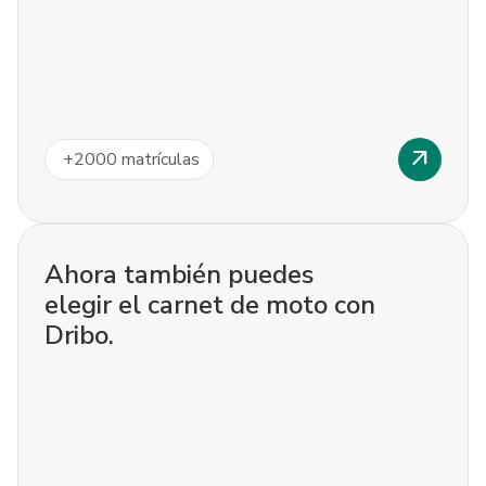
arrow_outward
+
2000
matrículas
Ahora también puedes
elegir el carnet de moto con
Dribo.