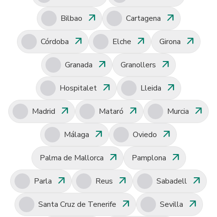
arrow_outward
arrow_outward
Bilbao
Cartagena
arrow_outward
arrow_outward
arrow_outward
Córdoba
Elche
Girona
arrow_outward
arrow_outward
Granada
Granollers
arrow_outward
arrow_outward
Hospitalet
Lleida
arrow_outward
arrow_outward
arrow_outward
Madrid
Mataró
Murcia
arrow_outward
arrow_outward
Málaga
Oviedo
arrow_outward
arrow_outward
Palma de Mallorca
Pamplona
arrow_outward
arrow_outward
arrow_outward
Parla
Reus
Sabadell
arrow_outward
arrow_outward
Santa Cruz de Tenerife
Sevilla