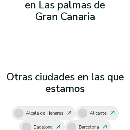
en
Las palmas de
Gran Canaria
Otras ciudades en las que
estamos
arrow_outward
arrow_outward
Alcalá de Henares
Alicante
arrow_outward
arrow_outward
Badalona
Barcelona