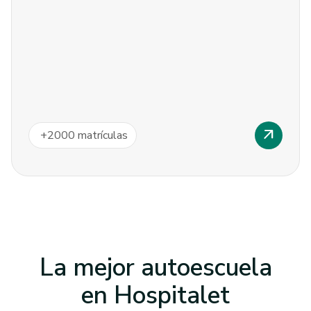
arrow_outward
+
2000
matrículas
La mejor autoescuela
en
Hospitalet