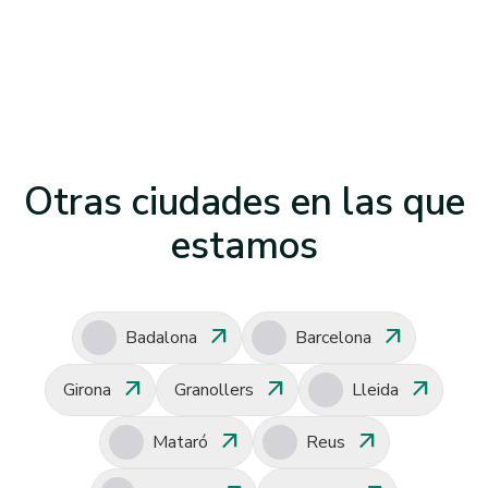
Otras ciudades en las que
estamos
arrow_outward
arrow_outward
Badalona
Barcelona
arrow_outward
arrow_outward
arrow_outward
Girona
Granollers
Lleida
arrow_outward
arrow_outward
Mataró
Reus