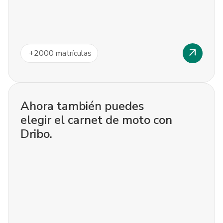
arrow_outward
+
2000
matrículas
Ahora también puedes
elegir el carnet de moto con
Dribo.