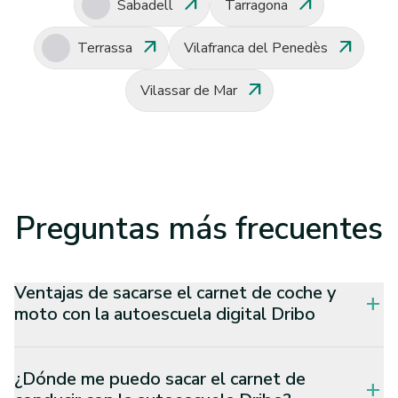
arrow_outward
arrow_outward
Sabadell
Tarragona
arrow_outward
arrow_outward
Terrassa
Vilafranca del Penedès
arrow_outward
Vilassar de Mar
Preguntas
más frecuentes
Ventajas de sacarse el carnet de coche y
add
moto con la autoescuela digital Dribo
¿Dónde me puedo sacar el carnet de
add