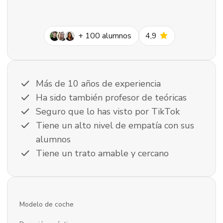
star
+
100
alumnos
4,9
check
Más de 10 años de experiencia
check
Ha sido también profesor de teóricas
check
Seguro que lo has visto por TikTok
check
Tiene un alto nivel de empatía con sus
alumnos
check
Tiene un trato amable y cercano
Modelo de coche