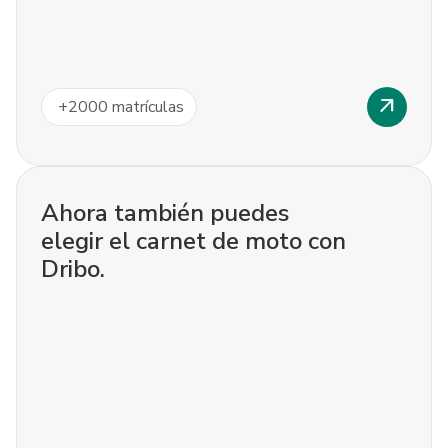
arrow_outward
+
2000
matrículas
Ahora también puedes
elegir el carnet de moto con
Dribo.