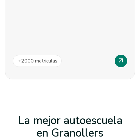
arrow_outward
+
2000
matrículas
La mejor autoescuela
en
Granollers