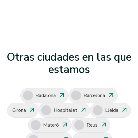
Otras ciudades en las que
estamos
arrow_outward
arrow_outward
Badalona
Barcelona
arrow_outward
arrow_outward
arrow_outward
Girona
Hospitalet
Lleida
arrow_outward
arrow_outward
Mataró
Reus