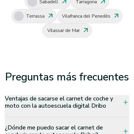
arrow_outward
arrow_outward
Sabadell
Tarragona
arrow_outward
arrow_outward
Terrassa
Vilafranca del Penedès
arrow_outward
Vilassar de Mar
Preguntas
más frecuentes
Ventajas de sacarse el carnet de coche y
add
moto con la autoescuela digital Dribo
¿Dónde me puedo sacar el carnet de
add