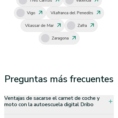
arrow_outward
arrow_outward
Tres Cantos
Valencia
arrow_outward
arrow_outward
Vigo
Vilafranca del Penedès
arrow_outward
arrow_outward
Vilassar de Mar
Zafra
arrow_outward
Zaragona
Preguntas
más frecuentes
Ventajas de sacarse el carnet de coche y
add
moto con la autoescuela digital Dribo