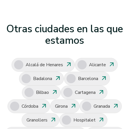
Otras ciudades en las que
estamos
arrow_outward
arrow_outward
Alcalá de Henares
Alicante
arrow_outward
arrow_outward
Badalona
Barcelona
arrow_outward
arrow_outward
Bilbao
Cartagena
arrow_outward
arrow_outward
arrow_outward
Córdoba
Girona
Granada
arrow_outward
arrow_outward
Granollers
Hospitalet