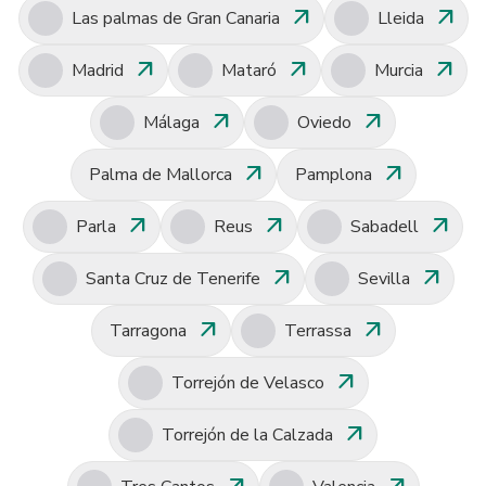
arrow_outward
arrow_outward
Las palmas de Gran Canaria
Lleida
arrow_outward
arrow_outward
arrow_outward
Madrid
Mataró
Murcia
arrow_outward
arrow_outward
Málaga
Oviedo
arrow_outward
arrow_outward
Palma de Mallorca
Pamplona
arrow_outward
arrow_outward
arrow_outward
Parla
Reus
Sabadell
arrow_outward
arrow_outward
Santa Cruz de Tenerife
Sevilla
arrow_outward
arrow_outward
Tarragona
Terrassa
arrow_outward
Torrejón de Velasco
arrow_outward
Torrejón de la Calzada