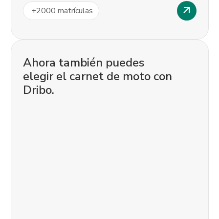
arrow_outward
+
2000
matrículas
Ahora también puedes
elegir el carnet de moto con
Dribo.