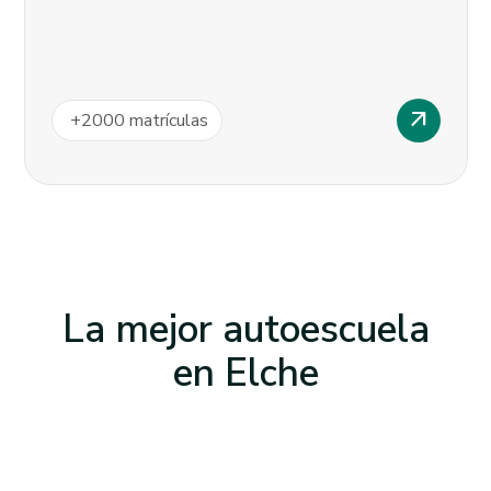
arrow_outward
+
2000
matrículas
La mejor autoescuela
en
Elche