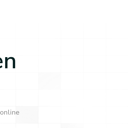
en
 online