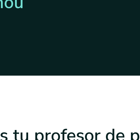
nou
s tu profesor
de p