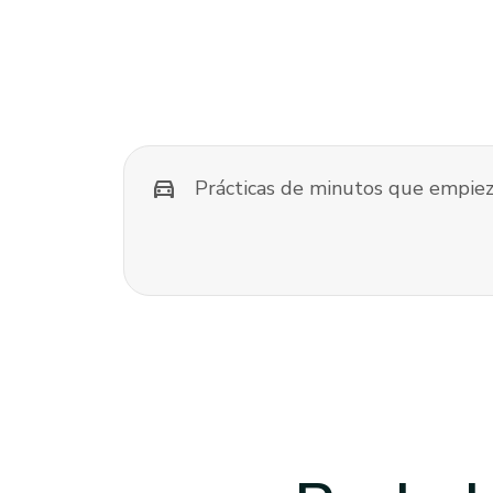
directions_car
Prácticas de minutos que empiez