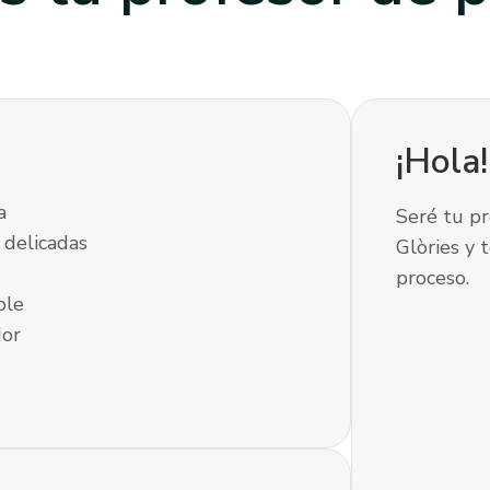
¡Hola
a
Seré tu pr
 delicadas
Glòries y 
proceso.
ble
dor