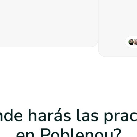
de harás las prac
en Poblenou
?