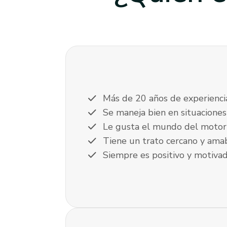
check
Más de 20 años de experienci
check
Se maneja bien en situaciones
check
Le gusta el mundo del motor
check
Tiene un trato cercano y ama
check
Siempre es positivo y motiva