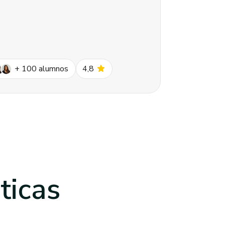
star
+
100
alumnos
4,8
ticas