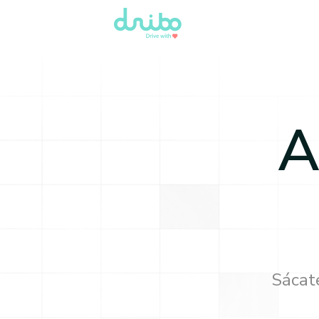
A
Sácate