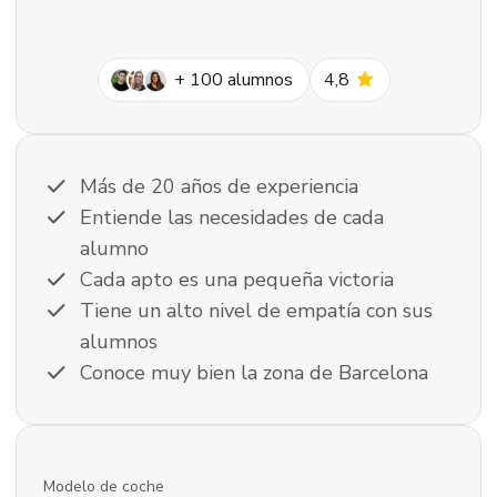
star
+
100
alumnos
4,8
check
Más de 20 años de experiencia
check
Entiende las necesidades de cada
alumno
check
Cada apto es una pequeña victoria
check
Tiene un alto nivel de empatía con sus
alumnos
check
Conoce muy bien la zona de Barcelona
Modelo de coche