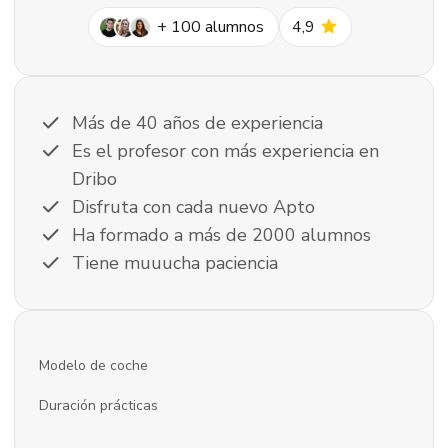
star
+
100
alumnos
4,9
check
Más de 40 años de experiencia
check
Es el profesor con más experiencia en
Dribo
check
Disfruta con cada nuevo Apto
check
Ha formado a más de 2000 alumnos
check
Tiene muuucha paciencia
Modelo de coche
Duración prácticas