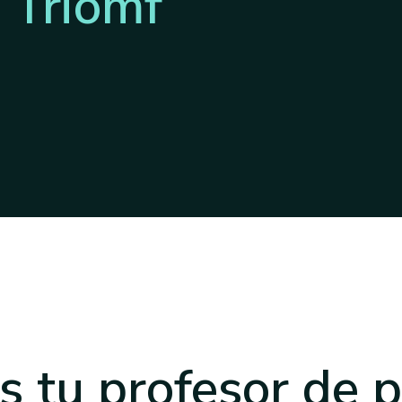
 Triomf
s tu profesor
de p