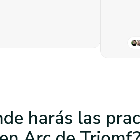
de harás las prac
en Arc de Triomf