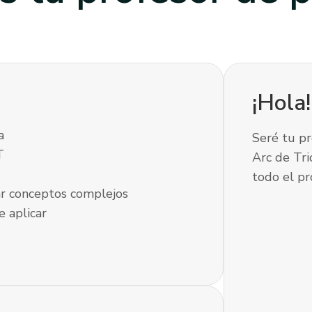
¡Hola
a
Seré tu pr
T
Arc de Tr
todo el pr
ar conceptos complejos
e aplicar