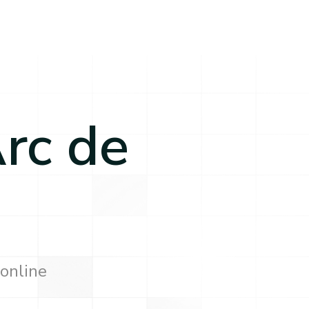
rc de
 online