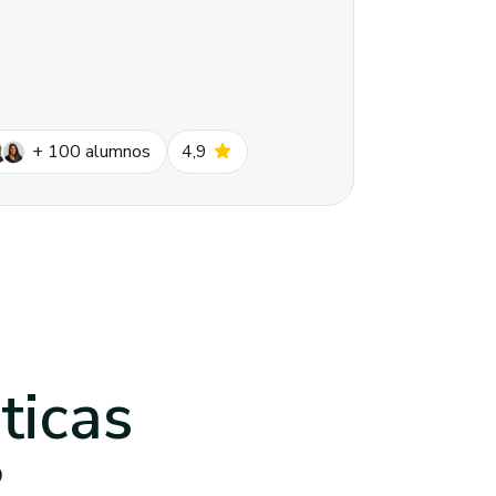
star
+
100
alumnos
4,9
ticas
?