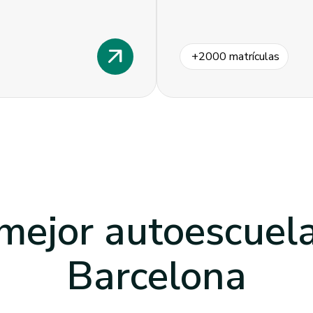
arrow_outward
+
2000
matrículas
mejor autoescuel
Barcelona