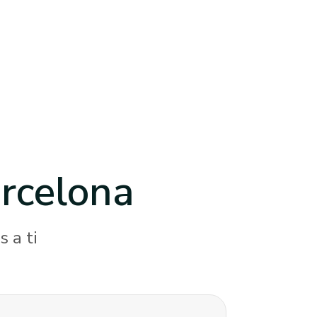
rcelona
 a ti