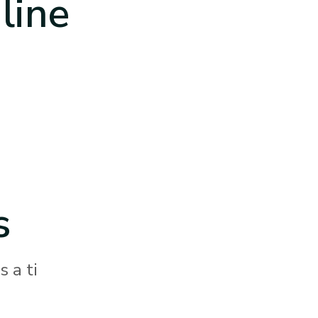
line
s
 a ti