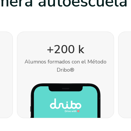
imera autoescuel
+200 k
Alumnos formados con el Método
Dribo®