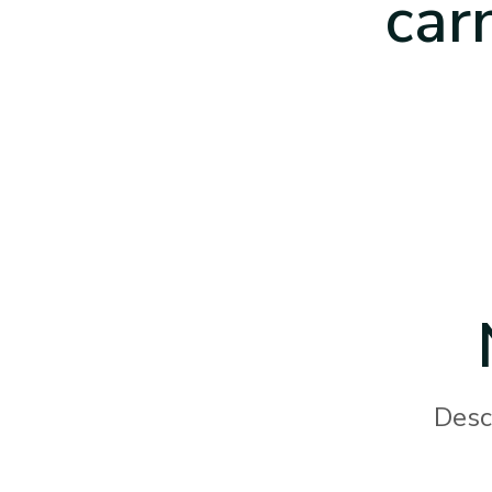
car
Desc