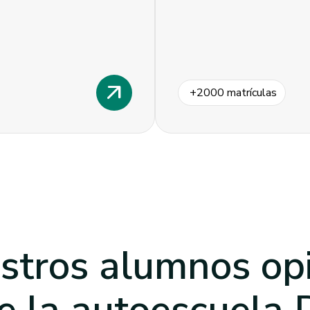
arrow_outward
+
2000
matrículas
stros alumnos op