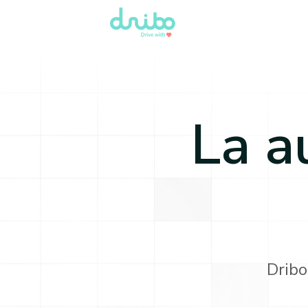
La a
Dribo