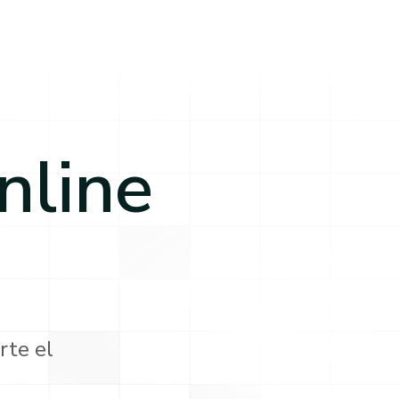
nline
rte el