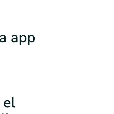
a app
e
el