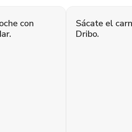
coche con
Sácate el car
ar.
Dribo.